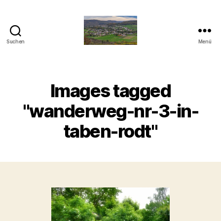
Suchen
Menü
Taben-
Rodt
Images tagged
"wanderweg-nr-3-in-
taben-rodt"