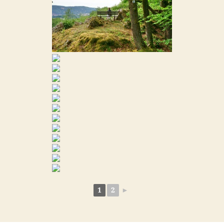
1
2
►