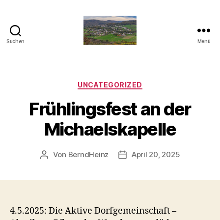
Suchen
Menü
Taben-
Rodt
Kategorien
UNCATEGORIZED
Frühlingsfest an der
Michaelskapelle
Von
BerndHeinz
April 20, 2025
Beitragsautor
Veröffentlichungsdatum
4.5.2025: Die Aktive Dorfgemeinschaft –