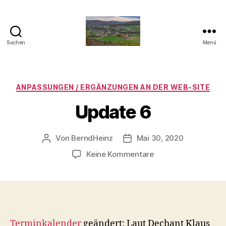
Suchen
Menü
Taben-
Rodt
Kategorien
ANPASSUNGEN / ERGÄNZUNGEN AN DER WEB-SITE
Update 6
Von
BerndHeinz
Mai 30, 2020
Beitragsautor
Veröffentlichungsdatum
zu
Keine Kommentare
Update
6
Terminkalender
geändert: Laut Dechant Klaus