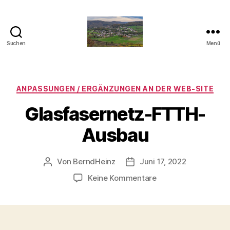
Suchen
Menü
Taben-
Rodt
Kategorien
ANPASSUNGEN / ERGÄNZUNGEN AN DER WEB-SITE
Glasfasernetz-FTTH-
Ausbau
Von
BerndHeinz
Juni 17, 2022
Beitragsautor
Veröffentlichungsdatum
zu
Keine Kommentare
Glasfasernetz-
FTTH-
Ausbau