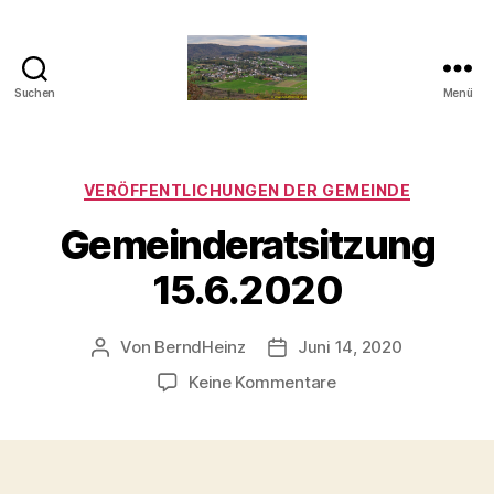
Suchen
Menü
Taben-
Rodt
Kategorien
VERÖFFENTLICHUNGEN DER GEMEINDE
Gemeinderatsitzung
15.6.2020
Von
BerndHeinz
Juni 14, 2020
Beitragsautor
Veröffentlichungsdatum
zu
Keine Kommentare
Gemeinderatsitzun
15.6.2020